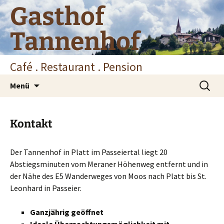
Zum
Gasthof
Inhalt
springen
Tannenhof
Café . Restaurant . Pension
Suchen
Menü
nach:
Kontakt
Der Tannenhof in Platt im Passeiertal liegt 20
Abstiegsminuten vom Meraner Höhenweg entfernt und in
der Nähe des E5 Wanderweges von Moos nach Platt bis St.
Leonhard in Passeier.
Ganzjährig geöffnet