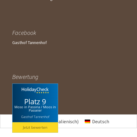
Facebook
Gasthof Tannenhof
Bewertung
Platz 9
Moso in Passiria / Moos in
Passeier
Gasthof Tannenhof
Italiano
(
Italienisch
)
Deutsch
Jetzt bewerten