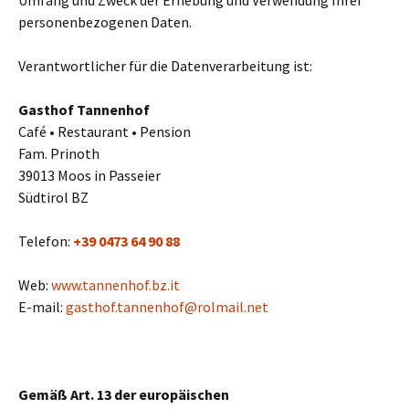
Umfang und Zweck der Erhebung und Verwendung Ihrer
personenbezogenen Daten.
Verantwortlicher für die Datenverarbeitung ist:
Gasthof Tannenhof
Café • Restaurant • Pension
Fam. Prinoth
39013 Moos in Passeier
Südtirol BZ
Telefon:
+39 0473 64 90 88
Web:
www.tannenhof.bz.it
E-mail:
gasthof.tannenhof@rolmail.net
Gemäß Art. 13 der europäischen