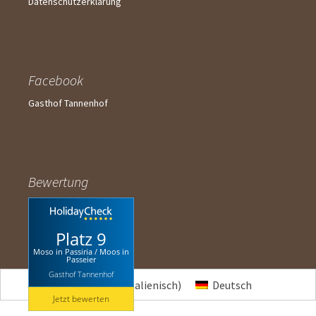
Datenschutzerklärung
Facebook
Gasthof Tannenhof
Bewertung
Platz 9
Moso in Passiria / Moos in
Passeier
Gasthof Tannenhof
Italiano
(
Italienisch
)
Deutsch
Jetzt bewerten